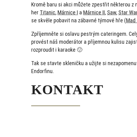
Kromě baru si akci můžete zpestřit některou z 
her
Titanic
,
Márnice I
a
Márnice II
,
Saw
,
Star Wa
se skvěle pobavit na zábavné týmové hře (
Mad
Zpříjemněte si oslavu pestrým cateringem. C
provést náš moderátor a příjemnou kulisu zajis
rozproudit i karaoke 🙂
Tak se stavte skleničku a užijte si nezapomenut
Endorfinu.
KONTAKT