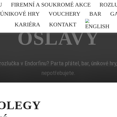
U
FIREMNÍ A SOUKROMÉ AKCE
ROZL
SOUKROM
ÚNIKOVÉ HRY
VOUCHERY
BAR
G
KARIÉRA
KONTAKT
OSLAVY
ozlučka v Endorfinu? Parta přátel, bar, únikové hry
nepotřebujete.
KOLEGY
NEZÁVAZN