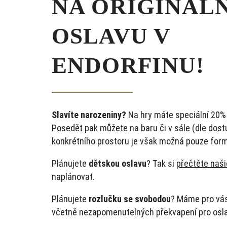
NA ORIGINÁL
OSLAVU V
ENDORFINU!
Slavíte narozeniny?
Na hry máte speciální 20%
Posedět pak můžete na baru či v sále (dle dost
konkrétního prostoru je však možná pouze for
Plánujete
dětskou oslavu
? Tak si
přečtěte naši
naplánovat.
Plánujete
rozlučku se svobodou
? Máme pro vás
včetně nezapomenutelných překvapení pro osla