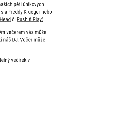
našich pěti únikových
rs
a
Freddy Krueger
nebo
 Head
či
Push & Play
)
elým večerem vás může
tí náš DJ. Večer může
elný večírek v
Ponechte
toto
pole
prázdné.