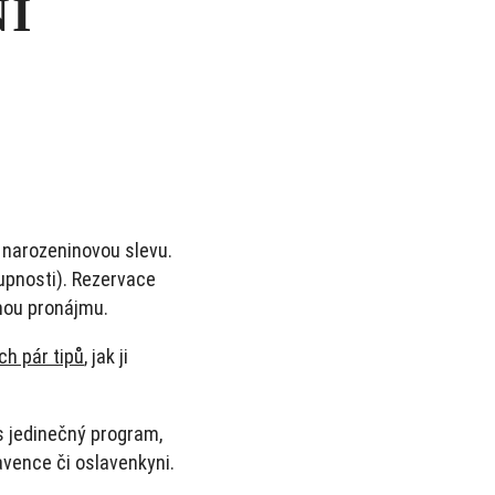
NÍ
 narozeninovou slevu.
upnosti). Rezervace
mou pronájmu.
ch pár tipů
, jak ji
 jedinečný program,
vence či oslavenkyni.