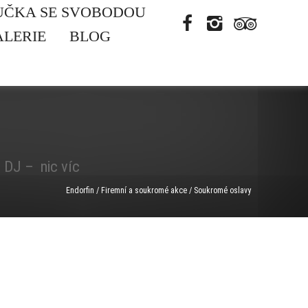
UČKA SE SVOBODOU
É
ALERIE
BLOG
, DJ – nic víc
Endorfin
/
Firemní a soukromé akce
/
Soukromé oslavy
Á POPTÁVKA