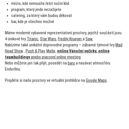
místo, kde nemusíte řešit noční klid
program, který jinde nezažijete
catering, za který vám budou děkovat
bar
, kde je všechno možné
Máme moderně vybavené reprezentativní prostory, jejichž součástí jsou
4 únikové hry
Titanic
,
Star Wars
,
Freddy Krueger
a
Saw.
Nabízíme také unikátní doprovodné programy – zábavné týmové hry
Mad
Head Show
,
Push & Play
,
Mafie,
online Vánoční večírky, online
teambuildingy
anebo pracovní online meeting
.
Nebo můžete jen tak přijít, posedět na
baru
a nasávat atmosféru
Endorfinu.
Projděte si naše prostory ve virtuální prohlídce na
Google Maps
.