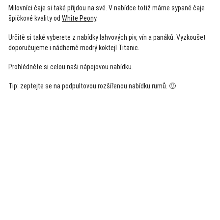
Milovníci čaje si také přijdou na své. V nabídce totiž máme sypané čaje
špičkové kvality od
White Peony
.
Určitě si také vyberete z nabídky lahvových piv, vín a panáků. Vyzkoušet
doporučujeme i nádherně modrý koktejl Titanic.
Prohlédněte si celou naši nápojovou nabídku.
Tip: zeptejte se na podpultovou rozšířenou nabídku rumů. 🙂
Akce
Endorfin novinky
Únikové hry
Zažijte adrenalin na rozlučce se svobodou!
Designové prostory na focení
Tip na romantické netradiční rande