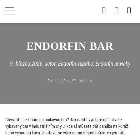
ENDORFIN BAR
9. března 2020
, autor: Endorfin, rubrika:
Endorfin novinky
Endorfin
/
Blog
/
Endorfin bar
Chystáte se k nám na únikovou hru? Tak určitě využijte náš skvěle
vybavený bar v industriálním stylu, kde si můžete dát panáka na kuráž
nebo výbornou kávu. Zastavit se však samozřejmě můžete i jen tak.