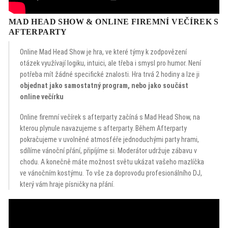
MAD HEAD SHOW & ONLINE FIREMNÍ VEČÍREK S
AFTERPARTY
Online Mad Head Show je hra, ve které týmy k zodpovězení
otázek využívají logiku, intuici, ale třeba i smysl pro humor. Není
potřeba mít žádné specifické znalosti. Hra trvá 2 hodiny a lze ji
objednat jako samostatný program, nebo jako součást
online večírku
Online firemní večírek s afterparty začíná s Mad Head Show, na
kterou plynule navazujeme s afterparty. Během Afterparty
pokračujeme v uvolněné atmosféře jednoduchými party hrami,
sdílíme vánoční přání, připíjíme si. Moderátor udržuje zábavu v
chodu. A konečně máte možnost světu ukázat vašeho mazlíčka
ve vánočním kostýmu. To vše za doprovodu profesionálního DJ,
který vám hraje písničky na přání.