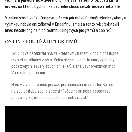
věcí nám přinesl i něco dobrého. Online svět se tento rok posunul na
úroveň, na kterou bychom za běžného chodu čekali možná i několik let.
V online světě začali fungovat během pár měsíců téměř všechny obory a
výjimkou nebyla ani zábava! V Endorfinu jsme za tento rok představili
hned několik originálních teambuildingových programů a doplňků…
ONLINE SOUTĚŽ DETEKTIVŮ
Skupinová detektivní hra, ve které týmy během 2 hodin postupně
rozplétají záludný zločin. Videozáznam z místa činu, výslechy
podezřelých, závěry soudních lékařů a analýzy forenzních stop
Vám s tím pomohou.
Hrou v živém přenosu provází profesionální moderátor. Ke hře
nejsou potřeba žádné speciální vědomosti nebo dovednosti,
pouze logika, intuice, dedukce a trocha štěstí!