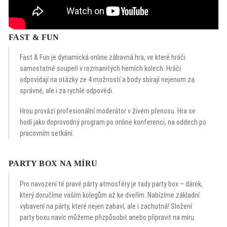
FAST & FUN
Fast & Fun je dynamická online zábavná hra, ve které hráči
samostatně soupeří v rozmanitých herních kolech. Hráči
odpovídají na otázky ze 4 možností a body sbírají nejenom za
správné, ale i za rychlé odpovědi.
Hrou provází profesionální moderátor v živém přenosu. Hra se
hodí jako doprovodný program po online konferenci, na oddech po
pracovním setkání.
PARTY BOX NA MÍRU
Pro navození té pravé párty atmosféry je tady party box – dárek,
který doručíme vaším kolegům až ke dveřím. Nabízíme základní
vybavení na párty, které nejen zabaví, ale i zachutná! Složení
party boxu navíc můžeme přizpůsobit anebo připravit na míru.