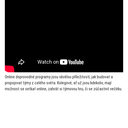
Online doprovodné programy jsou skvělou příležitostí, jak budovat a
propojovat týmy z celého světa. Kolegové, ať už jsou kdekoliv, mají
možnost se setkat online, zahrát si týmovou hru, či se zúčastnit večírku.
Akce
Endorfin novinky
Únikové hry