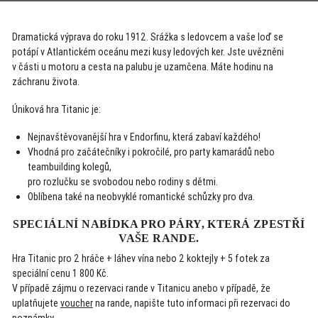
Dramatická výprava do roku 1912. Srážka s ledovcem a vaše loď se
potápí v Atlantickém oceánu mezi kusy ledových ker. Jste uvězněni
v části u motoru a cesta na palubu je uzamčena. Máte hodinu na
záchranu života.
Úniková hra Titanic je:
Nejnavštěvovanější hra v Endorfinu, která zabaví každého!
Vhodná pro začátečníky i pokročilé, pro party kamarádů nebo
teambuilding kolegů,
pro rozlučku se svobodou nebo rodiny s dětmi.
Oblíbena také na neobvyklé romantické schůzky pro dva.
SPECIÁLNÍ NABÍDKA PRO PÁRY, KTERÁ ZPESTŘÍ
VAŠE RANDE.
Hra Titanic pro 2 hráče + láhev vína nebo 2 koktejly + 5 fotek za
speciální cenu 1 800 Kč.
V případě zájmu o rezervaci rande v Titanicu anebo v případě, že
uplatňujete
voucher
na rande, napište tuto informaci při rezervaci do