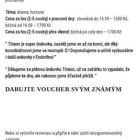
poznámky.
Téma:
drama; historie
Cena za hru (2-5 osoby) v pracovní dny:
zlevněná do 15:59 – 1500 Kč,
běžná od 16:00 – 1700 Kč
Cena za hru (2-5 osoby) přes víkend:
běžná po celý den – 1700 Kč
" Titanic je super únikovka, zasekli jsme se až na konci, ale díky
koordinátorovi jsme se neutopili :D ! Doporučujeme a určitě vyzkoušíme
i další unikovky v Endorfinu! "
" Děkujeme za pěknou únikovku Titanic, už na začátku to vypadalo, že
půjdeme ke dnu, ale nakonec jsme šťastně přežili. "
DARUJTE VOUCHER SVÝM ZNÁMÝM
ZAKOUPIT VOUCHER
Nebo si vytvořte rezervaci a přijďte k nám zažít nezapomenutelný
zážitek!