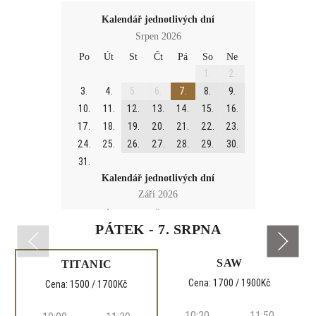
Kalendář jednotlivých dní
Srpen 2026
Po
Út
St
Čt
Pá
So
Ne
1.
2.
3.
4.
5.
6.
7.
8.
9.
10.
11.
12.
13.
14.
15.
16.
17.
18.
19.
20.
21.
22.
23.
24.
25.
26.
27.
28.
29.
30.
31.
Kalendář jednotlivých dní
Září 2026
Po
Út
St
Čt
Pá
So
Ne
PÁTEK - 7. SRPNA
1.
2.
3.
4.
5.
6.
7.
8.
9.
10.
11.
12.
13.
SAW
TITANIC
14.
15.
16.
17.
18.
19.
20.
Cena: 1700 / 1900Kč
Cena: 1500 / 1700Kč
21.
22.
23.
24.
25.
26.
27.
28.
29.
30.
10:20
11:50