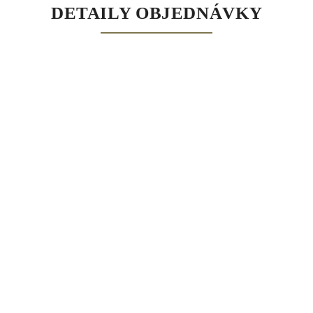
DETAILY OBJEDNÁVKY
Na místě kartou nebo hotově
Online kartou
Voucherem
Slevový
kód