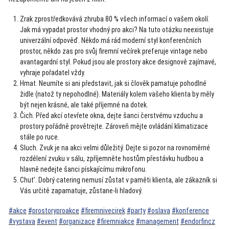
Zrak zprostředkovává zhruba 80 % všech informací o vašem okolí.
Jak má vypadat
prostor vhodný pro akci
? Na tuto otázku neexistuje
univerzální odpověď. Někdo má rád moderní styl
konferenčních
prostor
, někdo zas pro svůj firemní večírek preferuje vintage nebo
avantagardní styl. Pokud jsou ale
prostory akce designově zajímavé
,
vyhraje pořadatel vždy.
Hmat. Neumíte si ani představit, jak si člověk pamatuje pohodlné
židle (natož ty nepohodlné). Materiály kolem vašeho klienta by měly
být nejen krásné, ale také příjemné na dotek.
Čich. Před akcí otevřete okna, dejte šanci čerstvému vzduchu a
prostory pořádně provětrejte. Zároveň mějte ovládání klimatizace
stále po ruce.
Sluch. Zvuk je na akci velmi důležitý. Dejte si pozor na rovnoměrné
rozdělení zvuku v sálu, zpříjemněte hostům přestávku hudbou a
hlavně nedejte šanci pískajícímu mikrofonu.
Chut’.
Dobrý catering
nemusí zůstat v paměti klienta, ale zákazník si
Vás určitě zapamatuje, zůstane-li hladový.
#akce
#prostoryproakce
#firemnivecirek
#party
#oslava
#konference
#vystava
#event
#organizace
#firemniakce
#management
#endorfincz