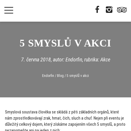
5 SMYSLŮ V AKCI
7. června 2018
, autor: Endorfin, rubrika:
Akce
Endorfin
/
Blog
/
5 smyslů v akci
Smyslová soustava člověka se skládá z pěti základních orgánů, které
nám zprostředkovávají zrak, hmat, čich, sluch a chuť. Nejen při eventu je
důležitý celkový dojem, který získáme zapojením všech 5 smyslů, a proto
nezapomeňte ani na jeden z nich: