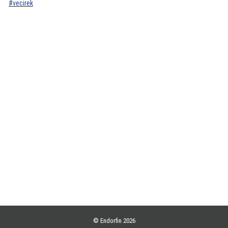
#vecirek
Akce
Endorfin novinky
Únikové hry
Zažijte adrenalin na rozlučce se svobodou!
Designové prostory na focení
Tip na romantické netradiční rande
Hledáte prostor na svatby? Industriální loft v srdci Prahy
Svět online večírků
© Endorfin 2026