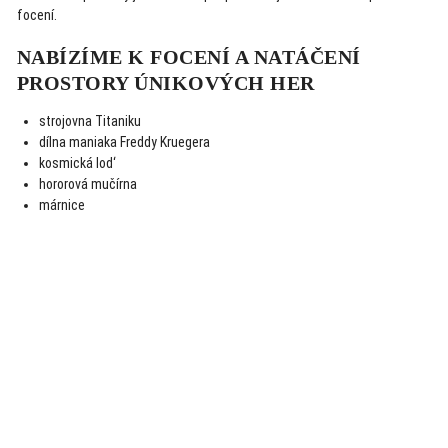
focení.
NABÍZÍME K FOCENÍ A NATÁČENÍ
PROSTORY ÚNIKOVÝCH HER
strojovna
Titaniku
dílna maniaka
Freddy Kruegera
kosmická lod‘
hororová mučírna
márnice
NEZÁVAZNÁ POPTÁVKA