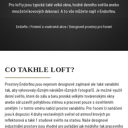
Pro lofty jsou typická také velká okna, hodně denního světla anebo
množství kovových dekorací. A to vše můžete najít v Endorfinu.
Endorfin
/
Firemní a soukromé akce
/
Designové prostory pro focení
CO TAKHLE LOFT?
Prostory Endorfinu jsou nejenom designově zajímavé ale také variabilní
tak, aby vyhovovaly různým nárokům různých fotografů. Je možné využít
denní světlo, které do sálu a baru proniká velkými továrenskými okny
anebo sál uzavřít pohyblivou stěnou a pracovat pouze s osvětlením
umělým. I v tomto směru nabízí prostor variabilitu. Pro focení či natáčení
jsou k dispozici 4 druhy vestavěných světel od atmosférových po
reflektorová a také 1 studiové světlo na stativu. Naše designové
industriální prostory jsou vhodné pro pořádání jak módního tak pracovního