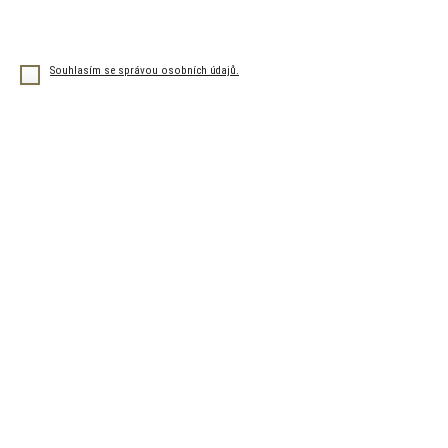
Ponechte
toto
pole
Souhlasím se správou osobních údajů.
prázdné.