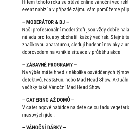
Hitem tohoto roku se stává online vánoční večírek! 
event nabízí a v případě zájmu vám pomůžeme připr
– MODERÁTOR & DJ –
Naši profesionální moderátoři jsou vždy dobře nalad
náladu pro to, aby obohatili každý večírek. Stejně tak
značkovou aparaturou, sledují hudební novinky a 
doprovodem na vzniklé situace v průběhu akce.
– ZÁBAVNÉ PROGRAMY –
Na výběr máte hned z několika osvědčených týmov
detektivů, Fast&Fun, nebo Mad Head Show. Aktuál
večírky také Vánoční Mad Head Show!
– CATERING AŽ DOMŮ –
V cateringové nabídce najdete celou řadu vegetari
masových jídel.
– VÁNOČNÍ DÁRKY –