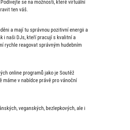
Podívejte se na možnosti, které virtuální
avit ten váš.
ěni a mají tu správnou pozitivní energii a
 i naši DJs, kteří pracují s kvalitní a
umí rychle reagovat správným hudebním
ých online programů jako je Soutěž
ně máme v nabídce právě pro vánoční
ánských, veganských, bezlepkových, ale i