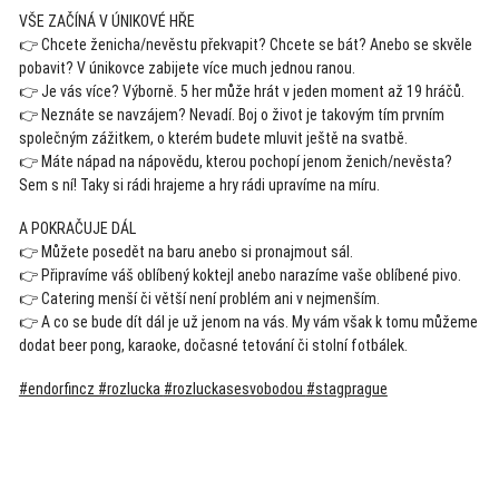
VŠE ZAČÍNÁ V ÚNIKOVÉ HŘE
👉 Chcete ženicha/nevěstu překvapit? Chcete se bát? Anebo se skvěle
pobavit? V únikovce zabijete více much jednou ranou.
👉 Je vás více? Výborně. 5 her může hrát v jeden moment až 19 hráčů.
👉 Neznáte se navzájem? Nevadí. Boj o život je takovým tím prvním
společným zážitkem, o kterém budete mluvit ještě na svatbě.
👉 Máte nápad na nápovědu, kterou pochopí jenom ženich/nevěsta?
Sem s ní! Taky si rádi hrajeme a hry rádi upravíme na míru.
A POKRAČUJE DÁL
👉 Můžete posedět na baru anebo si pronajmout sál.
👉 Připravíme váš oblíbený koktejl anebo narazíme vaše oblíbené pivo.
👉 Catering menší či větší není problém ani v nejmenším.
👉 A co se bude dít dál je už jenom na vás. My vám však k tomu můžeme
dodat beer pong, karaoke, dočasné tetování či stolní fotbálek.
#endorfincz #rozlucka
#rozluckasesvobodou
#stagprague
Akce