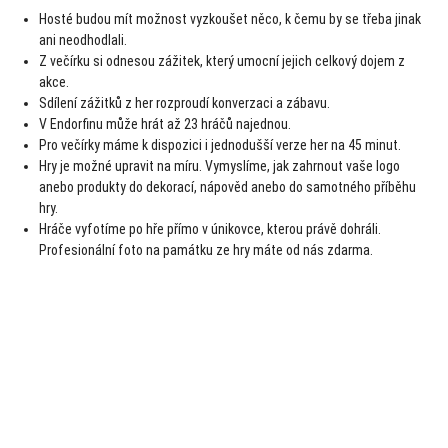
Hosté budou mít možnost vyzkoušet něco, k čemu by se třeba jinak
ani neodhodlali.
Z večírku si odnesou zážitek, který umocní jejich celkový dojem z
akce.
Sdílení zážitků z her rozproudí konverzaci a zábavu.
V Endorfinu může hrát až 23 hráčů najednou.
Pro večírky máme k dispozici i jednodušší verze her na 45 minut.
Hry je možné upravit na míru. Vymyslíme, jak zahrnout vaše logo
anebo produkty do dekorací, nápověd anebo do samotného příběhu
hry.
Hráče vyfotíme po hře přímo v únikovce, kterou právě dohráli.
Profesionální foto na památku ze hry máte od nás zdarma.
Akce
Endorfin novinky
Únikové hry