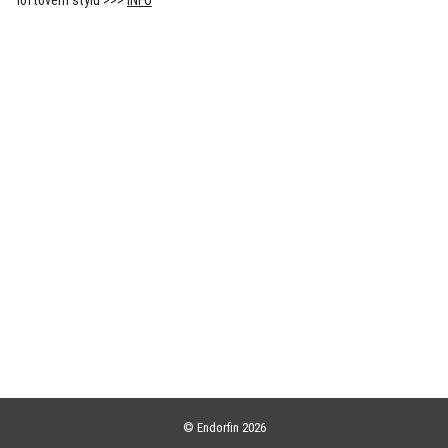
loftovém stylu >>>
INFO
Akce
Endorfin novinky
Únikové hry
Zažijte adrenalin na rozlučce se svobodou!
Designové prostory na focení
Tip na romantické netradiční rande
Hledáte prostor na svatby? Industriální loft v srdci Prahy
Svět online večírků
© Endorfin 2026