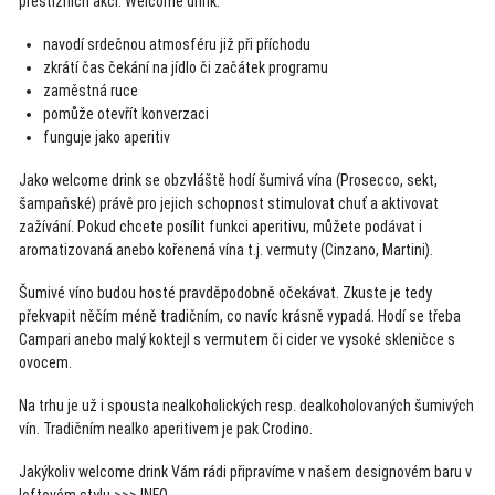
prestižních akcí. Welcome drink:
navodí srdečnou atmosféru již při příchodu
zkrátí čas čekání na jídlo či začátek programu
zaměstná ruce
pomůže otevřít konverzaci
funguje jako aperitiv
Jako welcome drink se obzvláště hodí šumivá vína (Prosecco, sekt,
šampaňské) právě pro jejich schopnost stimulovat chuť a aktivovat
zažívání. Pokud chcete posílit funkci aperitivu, můžete podávat i
aromatizovaná anebo kořenená vína t.j. vermuty (Cinzano, Martini).
Šumivé víno budou hosté pravděpodobně očekávat. Zkuste je tedy
překvapit něčím méně tradičním, co navíc krásně vypadá. Hodí se třeba
Campari anebo malý koktejl s vermutem či cider ve vysoké skleničce s
ovocem.
Na trhu je už i spousta nealkoholických resp. dealkoholovaných šumivých
vín. Tradičním nealko aperitivem je pak Crodino.
Jakýkoliv welcome drink Vám rádi připravíme v našem designovém baru v